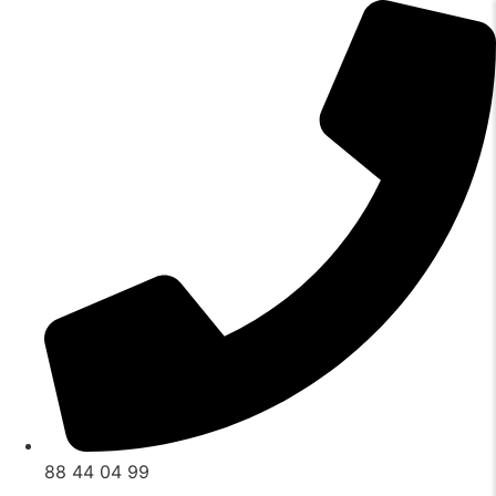
Videre
til
indhold
88 44 04 99