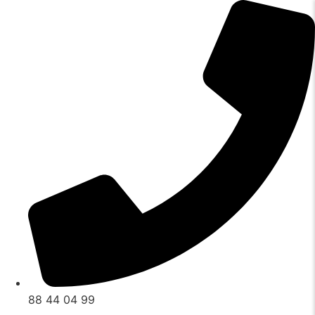
Videre
til
indhold
88 44 04 99