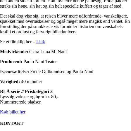
den anden side af jorden. Han inviterer hende på besøg. Frida pakker
straks sin høne, sin kat og sin helt specielle kuffert og tager af sted.
Det skal dog vise sig, at rejsen bliver mere udfordrende, vanskeligere,
spækket med overraskelser og også meget mere magisk end ventet. En
forestilling der på smukkeste vis formidler historien om venskabets
kraft i et ordløst og farverigt billedunivers.
Se et filmklip her –
Link
Medvirkende:
Clara Luna M. Nani
Producent:
Paolo Nani Teater
Iscenesættelse:
Frede Gulbrandsen og Paolo Nani
Varighed:
40 minutter
BLÅ serie // Priskategori 3
Løssalg voksne og børn kr. 80,-
Nummererede pladser.
Køb billet her
KONTAKT