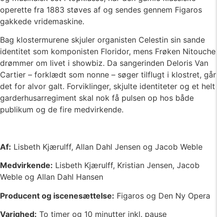
operette fra 1883 støves af og sendes gennem Figaros
gakkede vridemaskine.
Bag klostermurene skjuler organisten Celestin sin sande
identitet som komponisten Floridor, mens Frøken Nitouche
drømmer om livet i showbiz. Da sangerinden Deloris Van
Cartier – forklædt som nonne – søger tilflugt i klostret, går
det for alvor galt. Forviklinger, skjulte identiteter og et helt
garderhusarregiment skal nok få pulsen op hos både
publikum og de fire medvirkende.
Af:
Lisbeth Kjærulff, Allan Dahl Jensen og Jacob Weble
Medvirkende:
Lisbeth Kjærulff, Kristian Jensen, Jacob
Weble og Allan Dahl Hansen
Producent og iscenesættelse:
Figaros og Den Ny Opera
Varighed:
To timer og 10 minutter inkl. pause