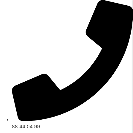
Videre
til
indhold
88 44 04 99