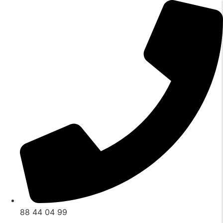
Videre
til
indhold
88 44 04 99