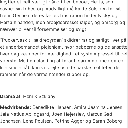
knytter et helt særligt bånd til en beboer, Herta, som
savner sin frihed og modvilligt må kalde Solsiden for sit
hjem. Gennem deres fælles frustration finder Nicky og
Herta hinanden, men arbejdspresset stiger, og omsorg og
nærvær bliver til forsømmelser og svigt.
‘Truckervask til ældrebyrden’ skildrer råt og ærligt livet på
et underbemandet plejehjem, hvor beboerne og de ansatte
hver dag kæmper for værdighed i et system presset til det
yderste. Med en blanding af foragt, sørgmodighed og en
lille smule håb kan vi spejle os i de barske realiteter, der
rammer, når de varme hænder slipper op!
Drama af:
Henrik Szklany
Medvirkende:
Benedikte Hansen, Amira Jasmina Jensen,
Jela Natius Abildgaard, Joen Højerslev, Marcus Gad
Johansen, Lene Poulsen, Petrine Agger og Sarah Boberg